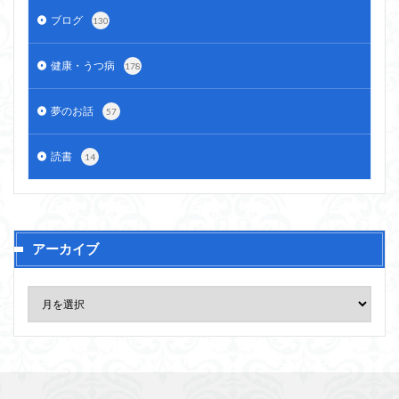
ブログ
130
健康・うつ病
178
夢のお話
57
読書
14
アーカイブ