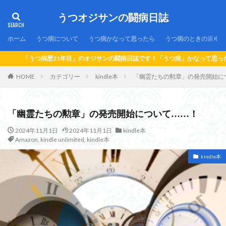
うつオジサンの闘病日誌
ホーム
うつ病について
うつ病かなって思ったら
うつ病のときの過ごし
年目」のオジサンの闘病日誌です！「うつ病」かなって思ったら…！「うつ病」にな
HOME
カテゴリー
kindle本
「幽霊たちの勲章」の発売開始に
「幽霊たちの勲章」の発売開始について……！
2024年11月1日
2024年11月1日
kindle本
Amazon
,
kindle unlimited
,
kindle本
kindle本