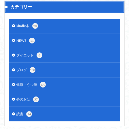
カテゴリー
kindle本
20
NEWS
11
ダイエット
6
ブログ
130
健康・うつ病
178
夢のお話
57
読書
14