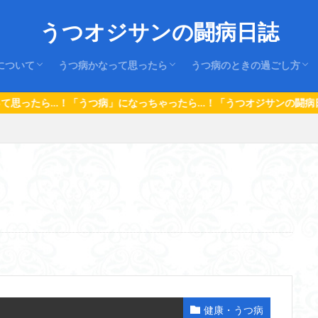
うつオジサンの闘病日誌
について
うつ病かなって思ったら
うつ病のときの過ごし方
はじめに
うつ病の仕組み
うつ病の治療
1.うつ病の初期症状とサイン
２.はじめにすること。
３.家族や周囲の人のすること。
４.仕事や学校のこと
５.なっちゃったんだから…！
１．日常の過ごし方
２．思考を変える
３．再発させない
ちゃったら…！「うつオジサンの闘病日誌」を読んでみてください！何か
健康・うつ病