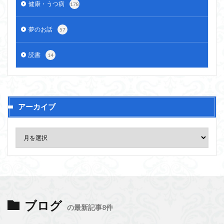
健康・うつ病
178
夢のお話
57
読書
14
アーカイブ
ブログ
の最新記事8件