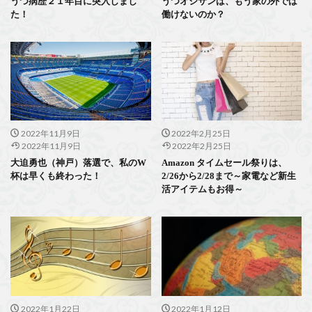
うつ病歴２１年目に突入しまし
うつオジサンは、もう家の外では
た！
働けないのか？
2022年11月9日
2022年2月25日
2022年11月9日
2022年2月25日
大迫勇也（神戸）落選で、私のW
Amazon タイムセール祭りは、
杯は早くも終わった！
2/26から2/28まで～家電など新生
活アイテムもお得～
2022年1月22日
2022年1月12日