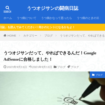
うつオジサンの闘病日誌
ホーム
うつ病について
うつ病かなって思ったら
うつ病のときの過ごし
さい！何かのヒントになるかもよ！
HOME
カテゴリー
ブログ
うつオジサンだって、やればできるんだ！
うつオジサンだって、やればできるんだ！Google
AdSenseに合格しました！
2021年9月11日
2021年9月11日
ブログ
ブログ
ブログ