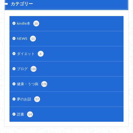
カテゴリー
kindle本
20
NEWS
11
ダイエット
6
ブログ
130
健康・うつ病
178
夢のお話
57
読書
14