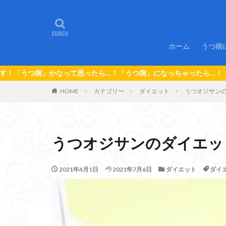
ホーム
うつ病
１．
２．
３．
思ったら…！「うつ病」になっちゃったら…！「うつオジサンの闘病日誌
HOME
カテゴリー
ダイエット
うつオジサン
うつオジサンのダイエッ
2021年4月1日
2021年7月6日
ダイエット
ダイ