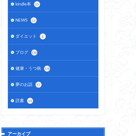
kindle本
20
NEWS
11
ダイエット
6
ブログ
130
健康・うつ病
178
夢のお話
57
読書
14
アーカイブ