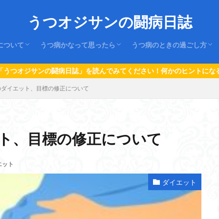
うつオジサンの闘病日誌
について
うつ病かなって思ったら
うつ病のときの過ごし方
はじめに
うつ病の仕組み
うつ病の治療
1.うつ病の初期症状とサイン
２.はじめにすること。
３.家族や周囲の人のすること。
４.仕事や学校のこと
５.なっちゃったんだから…！
１．日常の過ごし方
２．思考を変える
３．再発させない
」を読んでみてください！何かのヒントになるかもよ！
のダイエット、目標の修正について
ト、目標の修正について
エット
ダイエット