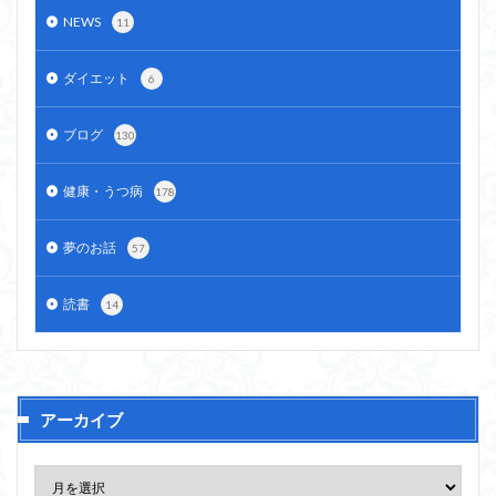
NEWS
11
ダイエット
6
ブログ
130
健康・うつ病
178
夢のお話
57
読書
14
アーカイブ