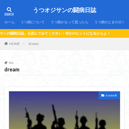
うつオジサンの闘病日誌
ホーム
うつ病について
うつ病かなって思ったら
うつ病のときの過ごし
でみてください！何かのヒントになるかもよ！
HOME
dream
TAG
dream
kindle本