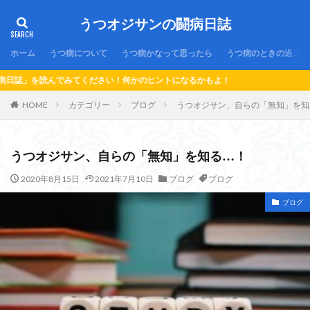
うつオジサンの闘病日誌
ホーム
うつ病について
うつ病かなって思ったら
うつ病のときの過ごし
さい！何かのヒントになるかもよ！
HOME
カテゴリー
ブログ
うつオジサン、自らの「無知」を知
うつオジサン、自らの「無知」を知る…！
2020年8月15日
2021年7月10日
ブログ
ブログ
ブログ