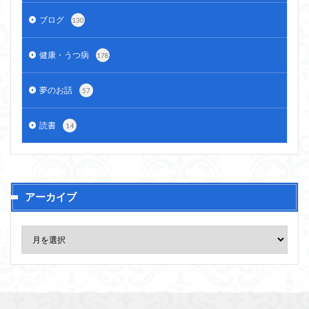
ブログ
130
健康・うつ病
178
夢のお話
57
読書
14
アーカイブ