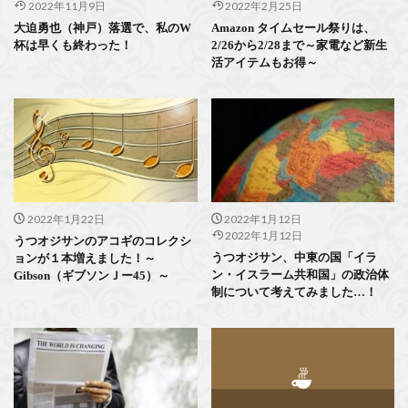
2022年11月9日
2022年2月25日
大迫勇也（神戸）落選で、私のW
Amazon タイムセール祭りは、
杯は早くも終わった！
2/26から2/28まで～家電など新生
活アイテムもお得～
2022年1月22日
2022年1月12日
2022年1月12日
うつオジサンのアコギのコレクシ
うつオジサン、中東の国「イラ
ョンが１本増えました！～
ン・イスラーム共和国」の政治体
Gibson（ギブソンＪー45）～
制について考えてみました…！