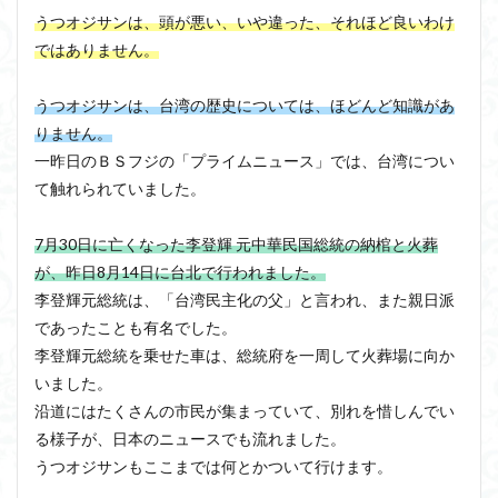
うつオジサンは、頭が悪い、いや違った、それほど良いわけ
ではありません。
うつオジサンは、台湾の歴史については、ほどんど知識があ
りません。
一昨日のＢＳフジの「プライムニュース」では、台湾につい
て触れられていました。
7月30日に亡くなった李登輝 元中華民国総統の納棺と火葬
が、昨日8月14日に台北で行われました。
李登輝元総統は、「台湾民主化の父」と言われ、また親日派
であったことも有名でした。
李登輝元総統を乗せた車は、総統府を一周して火葬場に向か
いました。
沿道にはたくさんの市民が集まっていて、別れを惜しんでい
る様子が、日本のニュースでも流れました。
うつオジサンもここまでは何とかついて行けます。