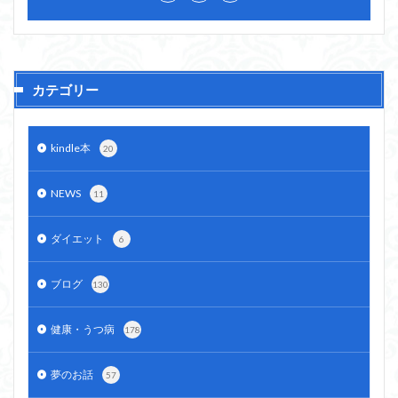
カテゴリー
kindle本
20
NEWS
11
ダイエット
6
ブログ
130
健康・うつ病
178
夢のお話
57