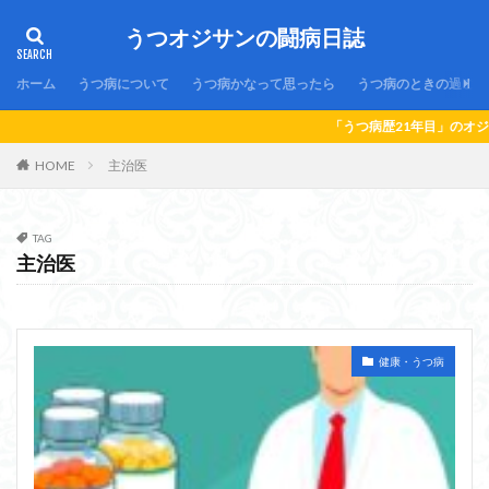
うつオジサンの闘病日誌
ホーム
うつ病について
うつ病かなって思ったら
うつ病のときの過ごし
「うつ病歴21年目」のオジサンの闘病日誌で
HOME
主治医
TAG
主治医
健康・うつ病