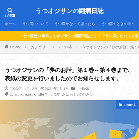
うつオジサンの闘病日誌
ホーム
うつ病について
うつ病かなって思ったら
うつ病のときの過ごし
のオジサンの闘病日誌です！「うつ病」かなって思ったら…！「うつ病」になっち
HOME
カテゴリー
kindle本
うつオジサンの「夢のお話」第１
うつオジサンの「夢のお話」第１巻～第４巻まで、
表紙の変更を行いましたのでお知らせします。
2023年11月12日
2024年4月1日
kindle本
Canva
,
dream
,
kindle本
,
うつ病
,
お知らせ
,
夢のお話
kindle本