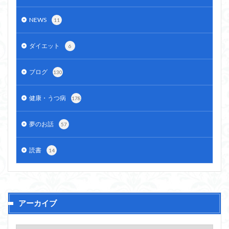
NEWS
11
ダイエット
6
ブログ
130
健康・うつ病
178
夢のお話
57
読書
14
アーカイブ