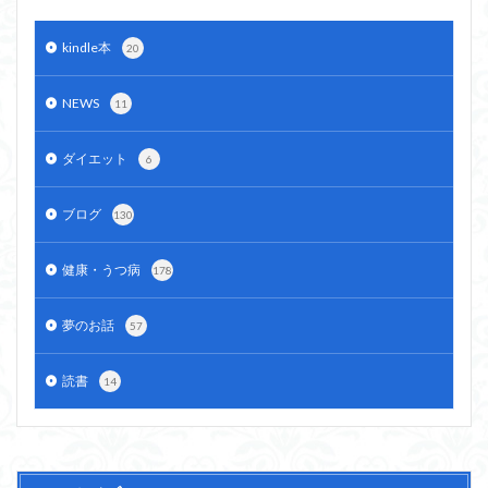
kindle本
20
NEWS
11
ダイエット
6
ブログ
130
健康・うつ病
178
夢のお話
57
読書
14