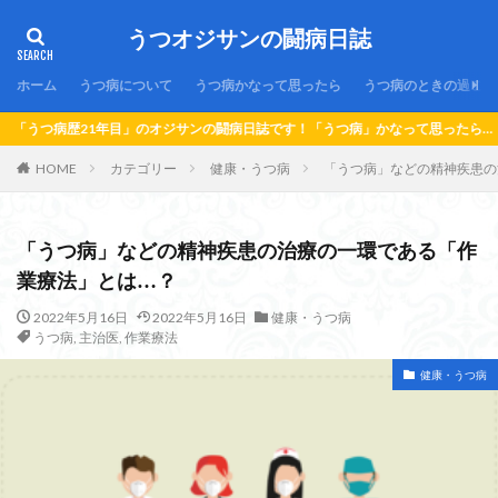
うつオジサンの闘病日誌
ホーム
うつ病について
うつ病かなって思ったら
うつ病のときの過ごし
」のオジサンの闘病日誌です！「うつ病」かなって思ったら…！「うつ病」になっち
HOME
カテゴリー
健康・うつ病
「うつ病」などの精神疾患の
「うつ病」などの精神疾患の治療の一環である「作
業療法」とは…？
2022年5月16日
2022年5月16日
健康・うつ病
うつ病
,
主治医
,
作業療法
健康・うつ病