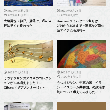
2022年11月9日
2022年2月25日
2022年11月9日
2022年2月25日
大迫勇也（神戸）落選で、私のW
Amazon タイムセール祭りは、
杯は早くも終わった！
2/26から2/28まで～家電など新生
活アイテムもお得～
2022年1月22日
2022年1月12日
2022年1月12日
うつオジサンのアコギのコレクシ
うつオジサン、中東の国「イラ
ョンが１本増えました！～
ン・イスラーム共和国」の政治体
Gibson（ギブソンＪー45）～
制について考えてみました…！