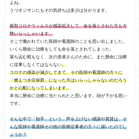
よね。
うつオジサンにもその気持ちは多少は分かります。
新型コロナウィルスが感染拡大して、命を落とされた方も大
勢いらっしゃいます。
そこで働かれていた医師や看護師のことを思い出しました。
いくら懸命に治療をしても命を落とされてしまった。
落ち込む暇もなく、次の患者さんのために、また懸命に治療
に従事しなくてはならない
。
コロナの感染が減少してきて、その医師や看護師の方々に
「燃えつき症候群」になった方はいらっしゃらないのだろう
かと心配になってしまいます。
本当に懸命に治療に当たられたと思います。頭が下がる思い
です。
そんな中で「拍手」という、声を上げない感謝や賞賛は、そ
んな医師や看護師その他の医療従事者の方々に届いたのでし
ょうか？