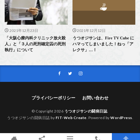
2021年12月23日
2021年12月12日
「大阪心療内科クリニック放火殺
うつオジサンは、Fire TV Cube に
人」と「３人の死刑確定囚の死刑
ハマってしまいました！ねっ「ア
執行」について
レクサ」…！
プライバシーポリシー
お問い合わせ
© Copyright 2026
うつオジサンの闘病日誌
.
うつオジサンの闘病日誌 by
FIT-Web Create
. Powered by
WordPress
.