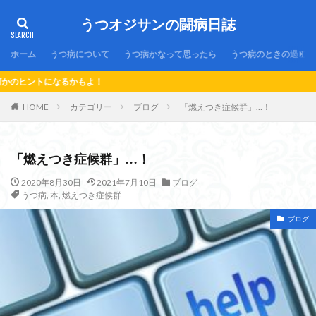
うつオジサンの闘病日誌
ホーム
うつ病について
うつ病かなって思ったら
うつ病のときの過ごし
よ！
HOME
カテゴリー
ブログ
「燃えつき症候群」…！
「燃えつき症候群」…！
2020年8月30日
2021年7月10日
ブログ
うつ病
,
本
,
燃えつき症候群
ブログ