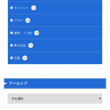
ダイエット
6
ブログ
130
健康・うつ病
178
夢のお話
57
読書
14
アーカイブ