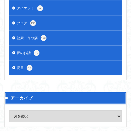
ダイエット
6
ブログ
130
健康・うつ病
178
夢のお話
57
読書
14
アーカイブ