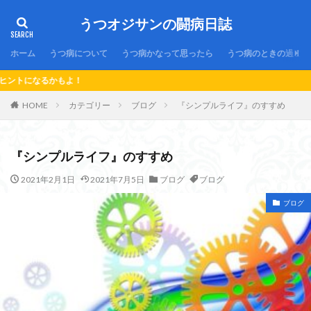
うつオジサンの闘病日誌
ホーム
うつ病について
うつ病かなって思ったら
うつ病のときの過ごし
「
HOME
カテゴリー
ブログ
『シンプルライフ』のすすめ
『シンプルライフ』のすすめ
2021年2月1日
2021年7月5日
ブログ
ブログ
ブログ