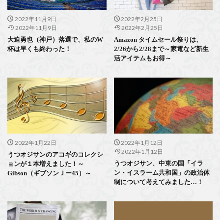
2022年11月9日
2022年2月25日
2022年11月9日
2022年2月25日
大迫勇也（神戸）落選で、私のW
Amazon タイムセール祭りは、
杯は早くも終わった！
2/26から2/28まで～家電など新生
活アイテムもお得～
2022年1月22日
2022年1月12日
2022年1月12日
うつオジサンのアコギのコレクシ
うつオジサン、中東の国「イラ
ョンが１本増えました！～
ン・イスラーム共和国」の政治体
Gibson（ギブソンＪー45）～
制について考えてみました…！