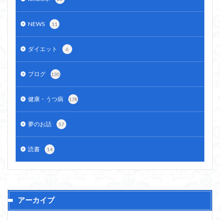
NEWS
11
ダイエット
6
ブログ
130
健康・うつ病
178
夢のお話
57
読書
14
アーカイブ