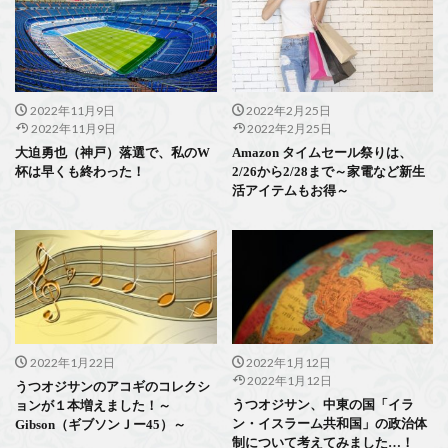
2022年11月9日
2022年2月25日
2022年11月9日
2022年2月25日
大迫勇也（神戸）落選で、私のW
Amazon タイムセール祭りは、
杯は早くも終わった！
2/26から2/28まで～家電など新生
活アイテムもお得～
2022年1月22日
2022年1月12日
2022年1月12日
うつオジサンのアコギのコレクシ
うつオジサン、中東の国「イラ
ョンが１本増えました！～
ン・イスラーム共和国」の政治体
Gibson（ギブソンＪー45）～
制について考えてみました…！