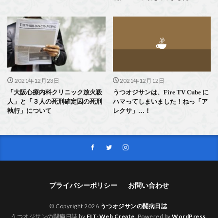
2021年12月23日
2021年12月12日
「大阪心療内科クリニック放火殺
うつオジサンは、Fire TV Cube に
人」と「３人の死刑確定囚の死刑
ハマってしまいました！ねっ「ア
執行」について
レクサ」…！
プライバシーポリシー
お問い合わせ
© Copyright 2026
うつオジサンの闘病日誌
.
うつオジサンの闘病日誌 by
FIT-Web Create
. Powered by
WordPress
.