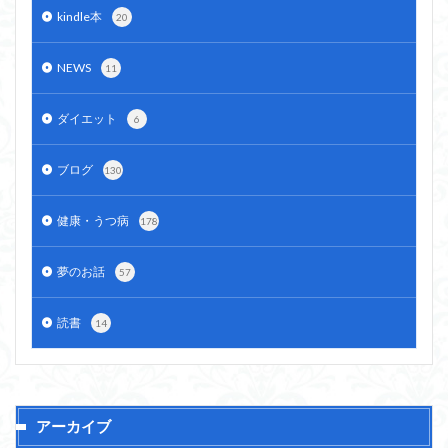
kindle本
20
NEWS
11
ダイエット
6
ブログ
130
健康・うつ病
178
夢のお話
57
読書
14
アーカイブ