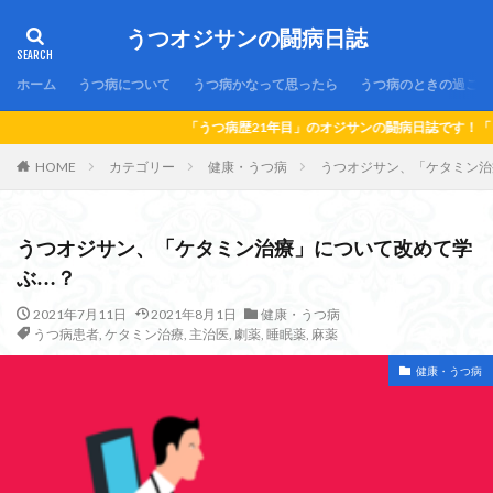
うつオジサンの闘病日誌
ホーム
うつ病について
うつ病かなって思ったら
うつ病のときの過ごし
「うつ病歴21年目」のオジサンの闘病日誌です！「うつ病」かなって思っ
HOME
カテゴリー
健康・うつ病
うつオジサン、「ケタミン治
うつオジサン、「ケタミン治療」について改めて学
ぶ…？
2021年7月11日
2021年8月1日
健康・うつ病
うつ病患者
,
ケタミン治療
,
主治医
,
劇薬
,
睡眠薬
,
麻薬
健康・うつ病