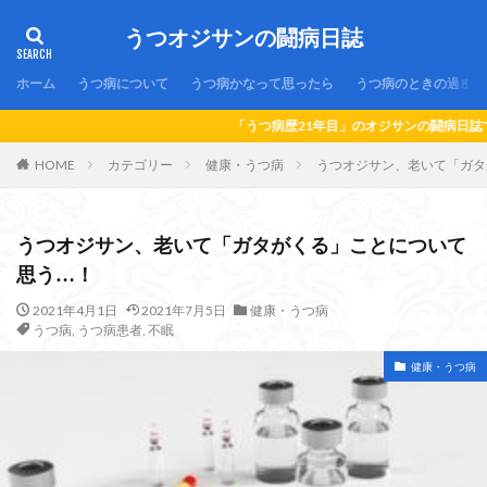
うつオジサンの闘病日誌
ホーム
うつ病について
うつ病かなって思ったら
うつ病のときの過ごし
「うつ病歴21年目」のオジサンの闘病日誌です！「うつ病」か
HOME
カテゴリー
健康・うつ病
うつオジサン、老いて「ガタ
うつオジサン、老いて「ガタがくる」ことについて
思う…！
2021年4月1日
2021年7月5日
健康・うつ病
うつ病
,
うつ病患者
,
不眠
健康・うつ病