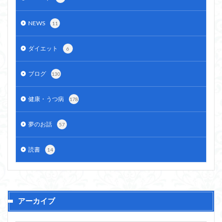
NEWS
11
ダイエット
6
ブログ
130
健康・うつ病
178
夢のお話
57
読書
14
アーカイブ