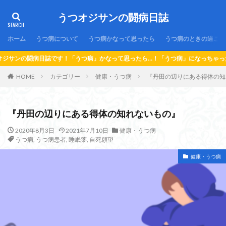
うつオジサンの闘病日誌
ホーム
うつ病について
うつ病かなって思ったら
うつ病のときの過ごし
！「うつ病」かなって思ったら…！「うつ病」になっちゃったら…！「うつオジサン
HOME
カテゴリー
健康・うつ病
『丹田の辺りにある得体の知
『丹田の辺りにある得体の知れないもの』
2020年8月3日
2021年7月10日
健康・うつ病
うつ病
,
うつ病患者
,
睡眠薬
,
自死願望
健康・うつ病