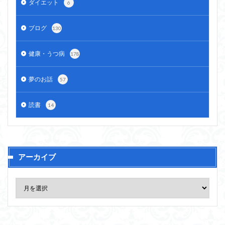
ダイエット
6
ブログ
130
健康・うつ病
178
夢のお話
57
読書
14
アーカイブ