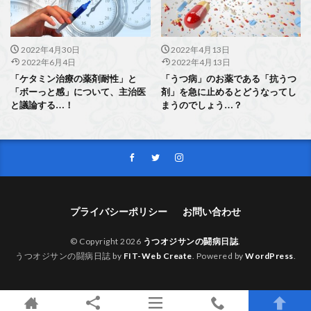
2022年4月30日
2022年4月13日
2022年6月4日
2022年4月13日
「ケタミン治療の薬剤耐性」と
「うつ病」のお薬である「抗うつ
「ボーっと感」について、主治医
剤」を急に止めるとどうなってし
と議論する…！
まうのでしょう…？
プライバシーポリシー
お問い合わせ
© Copyright 2026
うつオジサンの闘病日誌
.
うつオジサンの闘病日誌 by
FIT-Web Create
. Powered by
WordPress
.