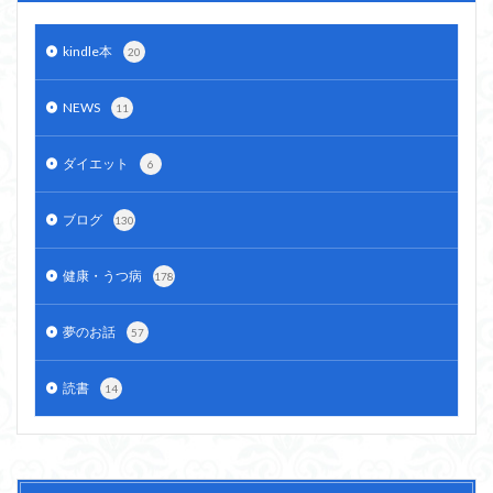
kindle本
20
NEWS
11
ダイエット
6
ブログ
130
健康・うつ病
178
夢のお話
57
読書
14