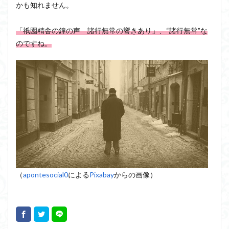
かも知れません。
「祇園精舎の鐘の声 諸行無常の響きあり」、“諸行無常”な
のですね。
（
apontesocial0
による
Pixabay
からの画像）