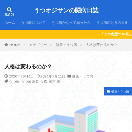
うつオジサンの闘病日誌
ホーム
うつ病について
うつ病かなって思ったら
うつ病のときの過ごし
「うつ病歴21年目」のオジサンの闘病
HOME
カテゴリー
健康・うつ病
人格は変わるのか？
人格は変わるのか？
2020年7月16日
2021年7月11日
健康・うつ病
うつ病
,
うつ病患者
,
人格
,
罵声
,
顔
健康・うつ病