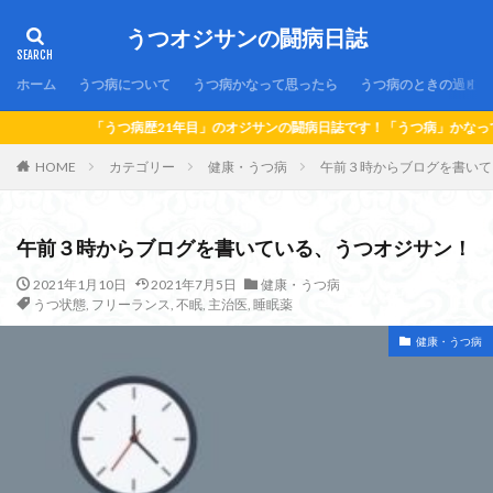
うつオジサンの闘病日誌
ホーム
うつ病について
うつ病かなって思ったら
うつ病のときの過ごし
つ病歴21年目」のオジサンの闘病日誌です！「うつ病」かなって思ったら…！「う
HOME
カテゴリー
健康・うつ病
午前３時からブログを書いて
午前３時からブログを書いている、うつオジサン！
2021年1月10日
2021年7月5日
健康・うつ病
うつ状態
,
フリーランス
,
不眠
,
主治医
,
睡眠薬
健康・うつ病