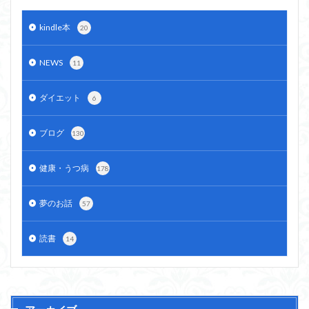
kindle本
20
NEWS
11
ダイエット
6
ブログ
130
健康・うつ病
178
夢のお話
57
読書
14