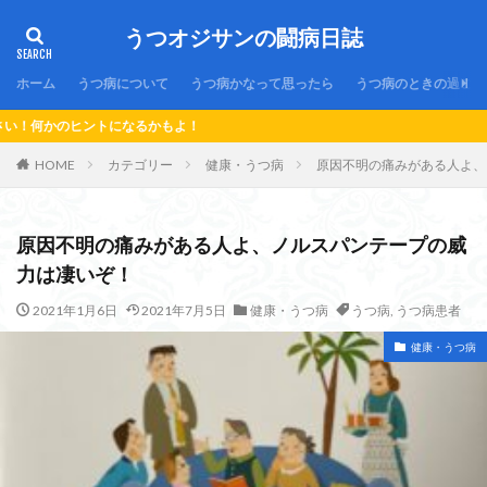
うつオジサンの闘病日誌
ホーム
うつ病について
うつ病かなって思ったら
うつ病のときの過ごし
よ！
HOME
カテゴリー
健康・うつ病
原因不明の痛みがある人よ、
原因不明の痛みがある人よ、ノルスパンテープの威
力は凄いぞ！
2021年1月6日
2021年7月5日
健康・うつ病
うつ病
,
うつ病患者
健康・うつ病