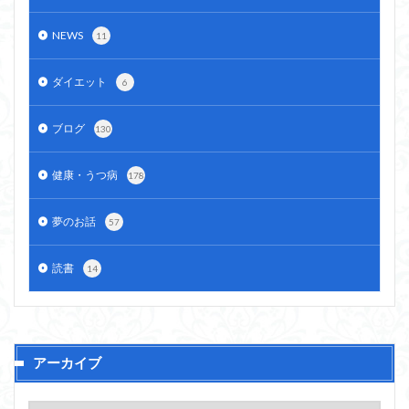
NEWS
11
ダイエット
6
ブログ
130
健康・うつ病
178
夢のお話
57
読書
14
アーカイブ