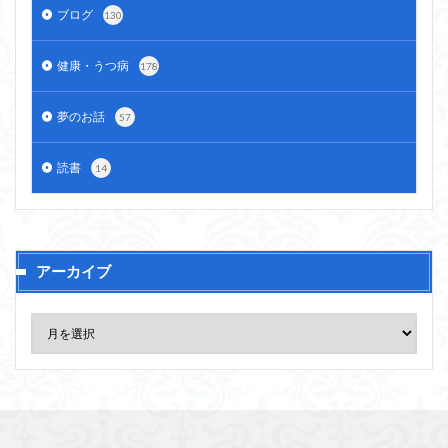
ブログ
130
健康・うつ病
178
夢のお話
57
読書
14
アーカイブ