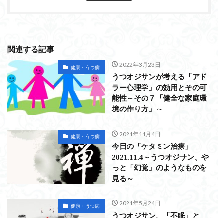
関連する記事
2022年3月23日
健康・うつ病
うつオジサンが考える「アド
ラー心理学」の効用とその可
能性～その７「健全な家庭環
境の作り方」～
2021年11月4日
健康・うつ病
今日の「ケタミン治療」
2021.11.4～うつオジサン、や
っと「幻覚」のようなものを
見る～
2021年5月24日
健康・うつ病
うつオジサン、「不眠」と