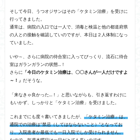
そして今日、うつオジサンはその「ケタミン治療」を受けに
行ってきました。
通常は、病院の入口では一人で、消毒と検温と他の都道府県
の人との接触を確認していのですが、本日は２人体制になっ
ていました。
いや～、さらに病院の待合室に入ってびっくり、流石に待合
室はガランガランの状態…！
さらに
「今日のケタミン治療は、〇〇さんが一人だけですよ
だそうな。
～！」
「来なきゃ良かった…！」と思いながらも、引き返すわけに
もいかず、しっかりと「ケタミン治療」を受けました。
これまでにも度々書いてきましたが、
「ケタミン治療」は、
通院での治療は“禁忌（してはならないこと）”となってお
り、入院患者か最低でも一日入院でしか受けられません。
なので、毎週木曜日は一日がとても長いのです。