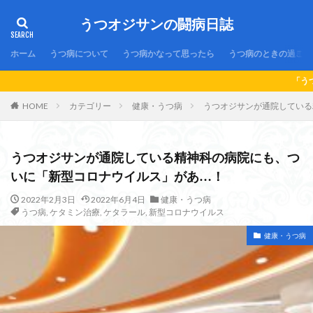
うつオジサンの闘病日誌
ホーム
うつ病について
うつ病かなって思ったら
うつ病のときの過ごし
「うつ病歴21年目」のオジサン
HOME
カテゴリー
健康・うつ病
うつオジサンが通院している
うつオジサンが通院している精神科の病院にも、つ
いに「新型コロナウイルス」があ…！
2022年2月3日
2022年6月4日
健康・うつ病
うつ病
,
ケタミン治療
,
ケタラール
,
新型コロナウイルス
健康・うつ病