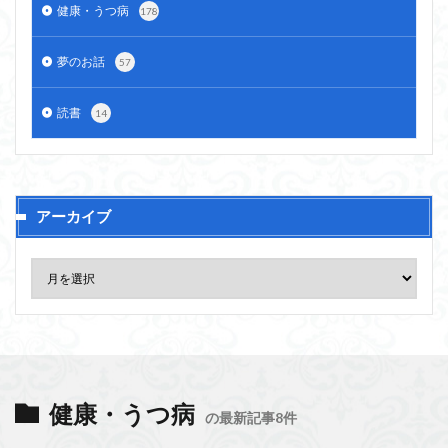
健康・うつ病
178
夢のお話
57
読書
14
アーカイブ
健康・うつ病
の最新記事8件