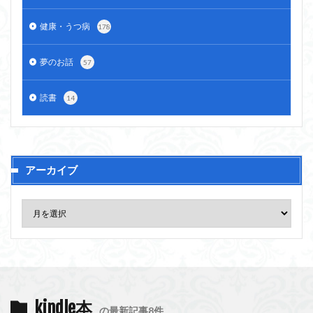
健康・うつ病
178
夢のお話
57
読書
14
アーカイブ
kindle本
の最新記事8件