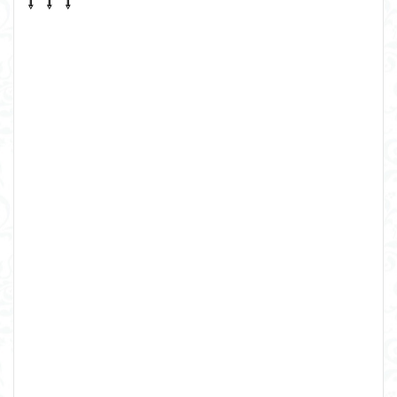
⇩ ⇩ ⇩