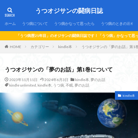
うつオジサンの闘病日誌
ホーム
うつ病について
うつ病かなって思ったら
うつ病のときの過ごし
病日誌です！「うつ病」かなって思ったら…！「うつ病」になっちゃったら…！「う
HOME
カテゴリー
kindle本
うつオジサンの「夢のお話」第1
うつオジサンの「夢のお話」第1巻について
2023年11月11日
2024年6月3日
kindle本
,
夢のお話
kindle unlimited
,
kindle本
,
うつ病
,
不眠
,
夢のお話
kindle本