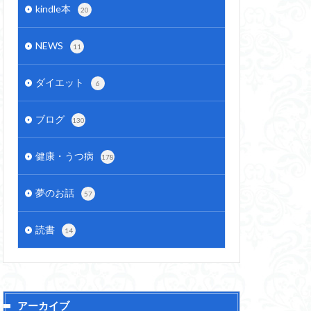
kindle本
20
NEWS
11
ダイエット
6
ブログ
130
健康・うつ病
178
夢のお話
57
読書
14
アーカイブ