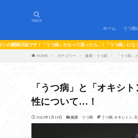
ホーム
うつ病
１．
２．
３．
うつ病」かなって思ったら…！「うつ病」になっちゃったら…！「うつオ
HOME
カテゴリー
健康・うつ病
「うつ病」
「うつ病」と「オキシト
性について…！
2022年1月19日
健康・うつ病
うつ病
,
オキシトン
,
主