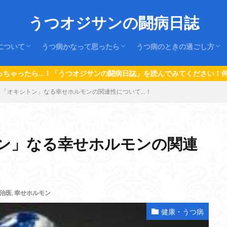
うつオジサンの闘病日誌
について
うつ病かなって思ったら
うつ病のときの過ごし方
はじめに
うつ病の仕組み
うつ病の治療
1.うつ病の初期症状とサイン
２.はじめにすること。
３.家族や周囲の人のすること。
４.仕事や学校のこと
５.なっちゃったんだから…！
１．日常の過ごし方
２．思考を変える
３．再発させない
ジサンの闘病日誌」を読んでみてください！何かのヒントになるかもよ
と「オキシトン」なる幸せホルモンの関連性について…！
ン」なる幸せホルモンの関連
治医
,
幸せホルモン
健康・うつ病