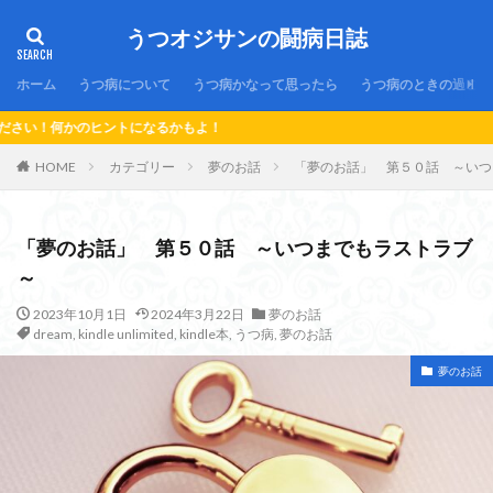
うつオジサンの闘病日誌
ホーム
うつ病について
うつ病かなって思ったら
うつ病のときの過ごし
もよ！
HOME
カテゴリー
夢のお話
「夢のお話」 第５０話 ～いつ
「夢のお話」 第５０話 ～いつまでもラストラブ
～
2023年10月1日
2024年3月22日
夢のお話
dream
,
kindle unlimited
,
kindle本
,
うつ病
,
夢のお話
夢のお話