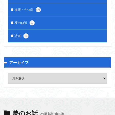
健康・うつ病
178
夢のお話
57
読書
14
アーカイブ
夢のお話
の最新記事8件