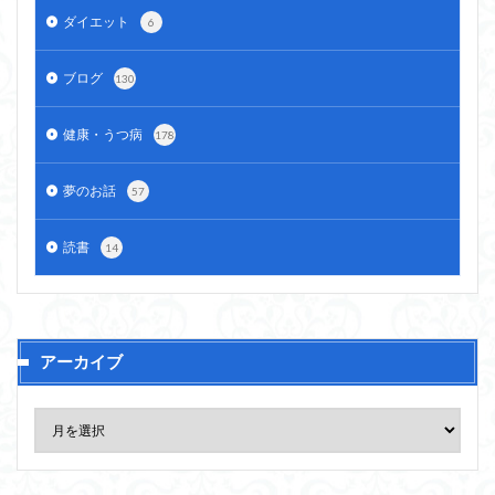
ダイエット
6
ブログ
130
健康・うつ病
178
夢のお話
57
読書
14
アーカイブ