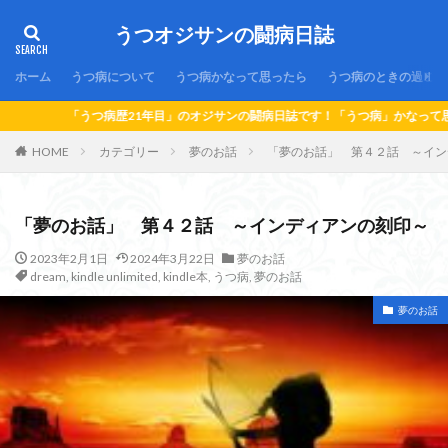
うつオジサンの闘病日誌
ホーム
うつ病について
うつ病かなって思ったら
うつ病のときの過ごし
サンの闘病日誌です！「うつ病」かなって思ったら…！「うつ病」になっちゃったら
HOME
カテゴリー
夢のお話
「夢のお話」 第４２話 ～イン
「夢のお話」 第４２話 ～インディアンの刻印～
2023年2月1日
2024年3月22日
夢のお話
dream
,
kindle unlimited
,
kindle本
,
うつ病
,
夢のお話
夢のお話